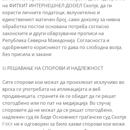
на ФИТКИТ ИНТЕРНЕШНЕЛ ДООЕЛ Скопје, да ги
користи личните податоци, вклучително и
единствениот матичен број, само доколку за нивна
обработка постои основана потреба согласно
законските и други обврзувачки прописи на
Република Северна Македонија. Согласноста и
одобрението корисникот го дава по слободна волја,
без присила и закани.
10.РЕШАВАЊЕ НА СПОРОВИ И НАДЛЕЖНОСТ
Сите спорови кои можат да произлезат исклучиво во
врска со употребата на апликацијата и веб
продавницата, страните ќе се обидат да ги решат
спогодбено или по пат на медијација. Во случај
споровите да не можат да се решат спогодбено,
надлежен суд ќе биде Основниот граѓански суд Скопје.
FitKit не е одговорен за било какви спорови кои може