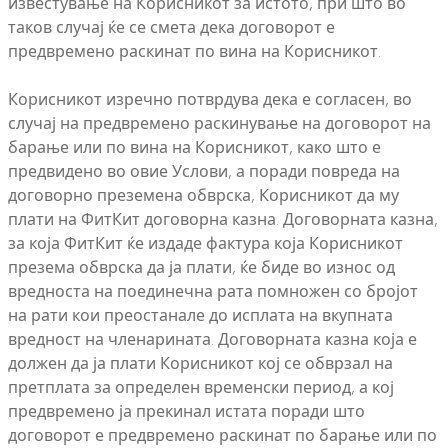
известување на Корисникот за истото, при што во
таков случај ќе се смета дека договорот е
предвремено раскинат по вина на Корисникот.
Корисникот изречно потврдува дека е согласен, во
случај на предвремено раскинување на договорот на
барање или по вина на Корисникот, како што е
предвидено во овие Услови, а поради повреда на
договорно преземена обврска, Корисникот да му
плати на ФитКит договорна казна. Договорната казна,
за која ФитКит ќе издаде фактура која Корисникот
презема обврска да ја плати, ќе биде во износ од
вредноста на поединечна рата помножен со бројот
на рати кои преостанале до исплата на вкупната
вредност на членарината. Договорната казна која е
должен да ја плати Корисникот кој се обврзал на
претплата за определен временски период, а кој
предвремено ја прекинал истата поради што
договорот е предвремено раскинат по барање или по