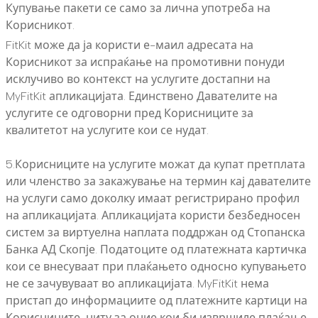
Купување пакети се само за лична употреба на
Корисникот.
FitKit може да ја користи е-маил адресата на
Корисникот за испраќање на промотивни понуди
исклучиво во контекст на услугите достапни на
MyFitKit апликацијата. Единствено Давателите на
услугите се одговорни пред Корисниците за
квалитетот на услугите кои се нудат.
5.Корисниците на услугите можат да купат претплата
или членство за закажување на термин кај давателите
на услуги само доколку имаат регистрирано профил
на апликацијата. Апликацијата користи безбедносен
систем за виртуелна наплата поддржан од Стопанска
Банка АД Скопје. Податоците од платежната картичка
кои се внесуваат при плаќањето односно купувањето
не се зачувуваат во апликацијата. MyFitKit нема
пристап до информациите од платежните картици на
Корисниците, ниту за оние кои би извршиле плаќање