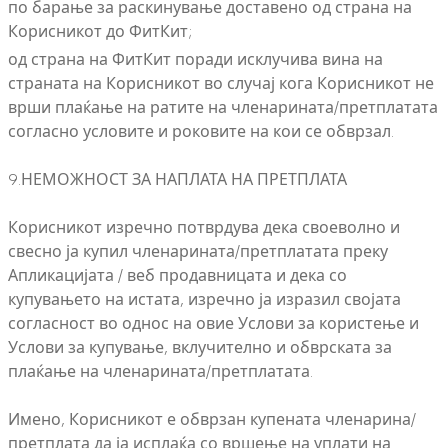
по барање за раскинување доставено од страна на
Корисникот до ФитКит;
од страна на ФитКит поради исклучива вина на
страната на Корисникот во случај кога Корисникот не
врши плаќање на ратите на членарината/претплатата
согласно условите и роковите на кои се обврзал.
9.НЕМОЖНОСТ ЗА НАПЛАТА НА ПРЕТПЛАТА
Корисникот изречно потврдува дека своеволно и
свесно ја купил членарината/претплатата преку
Апликацијата / веб продавницата и дека со
купувањето на истата, изречно ја изразил својата
согласност во однос на овие Услови за користење и
Услови за купување, вклучително и обврската за
плаќање на членарината/претплатата.
Имено, Корисникот е обврзан купената членарина/
претплата да ја исплаќа со вршење на уплати на