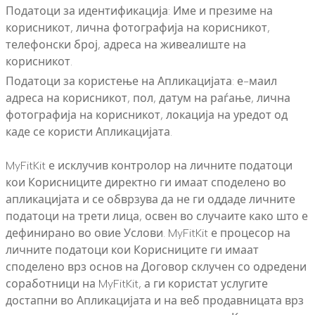
Податоци за идентификација: Име и презиме на
корисникот, лична фотографија на корисникот,
телефонски број, адреса на живеалиште на
корисникот.
Податоци за користење на Апликацијата: е-маил
адреса на корисникот, пол, датум на раѓање, лична
фотографија на корисникот, локација на уредот од
каде се користи Апликацијата.
MyFitKit е исклучив контролор на личните податоци
кои Корисниците директно ги имаат споделено во
апликацијата и се обврзува да не ги оддаде личните
податоци на трети лица, освен во случаите како што е
дефинирано во овие Услови. MyFitKit е процесор на
личните податоци кои Корисниците ги имаат
споделено врз основ на Договор склучен со одредени
соработници на MyFitKit, а ги користат услугите
достапни во Апликацијата и на веб продавницата врз