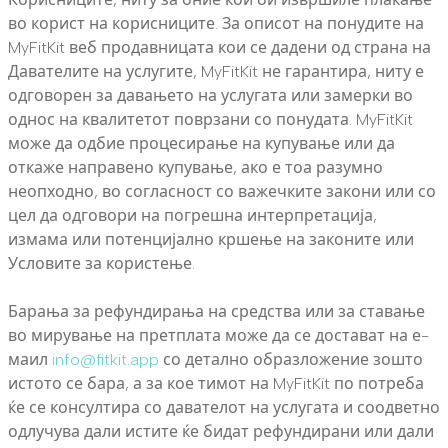
во корист на корисниците. За описот на понудите на
MyFitKit веб продавницата кои се дадени од страна на
Давателите на услугите, MyFitKit не гарантира, ниту е
одговорен за давањето на услугата или замерки во
однос на квалитетот поврзани со понудата. MyFitKit
може да одбие процесирање на купување или да
откаже направено купување, ако е тоа разумно
неопходно, во согласност со важечките закони или со
цел да одговори на погрешна интерпретација,
измама или потенцијално кршење на законите или
Условите за користење.
Барања за рефундирања на средства или за ставање
во мирување на претплата може да се достават на е-
маил
info@fitkit.app
со детално образложение зошто
истото се бара, а за кое тимот на MyFitKit по потреба
ќе се консултира со давателот на услугата и соодветно
одлучува дали истите ќе бидат рефундирани или дали