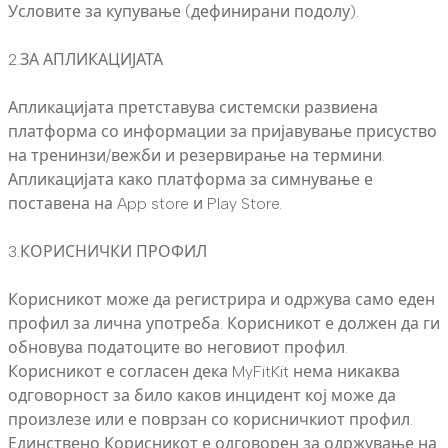
Условите за купување (дефинирани подолу).
2.ЗА АПЛИКАЦИЈАТА
Апликацијата претставува системски развиена
платформа со информации за пријавување присуство
на тренинзи/вежби и резервирање на термини.
Апликацијата како платформа за симнување е
поставена на App store и Play Store.
3.КОРИСНИЧКИ ПРОФИЛ
Корисникот може да регистрира и одржува само еден
профил за лична употреба. Корисникот е должен да ги
обновува податоците во неговиот профил.
Корисникот е согласен дека MyFitKit нема никаква
одговорност за било каков инцидент кој може да
произлезе или е поврзан со корисничкиот профил.
Единствено Корисникот е одговорен за одржување на