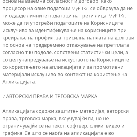
основ на взаемна согласност и договор. Како
процесор на овие податоци MyFitKit се обврзува да не
ги оддаде личните податоци на трети лица. MyFitKit
може да ги употреби податоците на Корисниците
исклучиво за идентификување на корисниците при
креирање на профил, за присилна наплата на долгови
по основ на предвремено откажување на претплата
согласно т.10 подоле, сопствени статистички цели, а
со цел унапредување на искуството на Корисниците
со користењето на апликацијата и за промотивни
материјали исклучиво во контекст на користење на
Апликацијата.
7.АВТОРСКИ ПРАВА И ТРГОВСКА МАРКА
Апликацијата содржи заштитен материјал, авторски
права, трговска марка, вклучувајќи ги, но не
ограничувајќи се на текст, софтвер, слики, видео и
графика. Се што се наоѓа на апликацијата е во