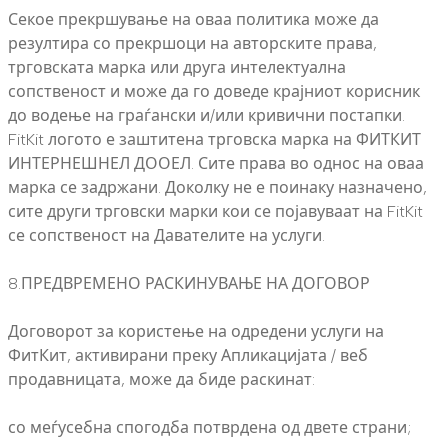
Секое прекршување на оваа политика може да
резултира со прекршоци на авторските права,
трговската марка или друга интелектуална
сопственост и може да го доведе крајниот корисник
до водење на граѓански и/или кривични постапки.
FitKit логото е заштитена трговска марка на ФИТКИТ
ИНТЕРНЕШНЕЛ ДООЕЛ. Сите права во однос на оваа
марка се задржани. Доколку не е поинаку назначено,
сите други трговски марки кои се појавуваат на FitKit
се сопственост на Давателите на услуги.
8.ПРЕДВРЕМЕНО РАСКИНУВАЊЕ НА ДОГОВОР
Договорот за користење на одредени услуги на
ФитКит, активирани преку Апликацијата / веб
продавницата, може да биде раскинат:
со меѓусебна спогодба потврдена од двете страни;