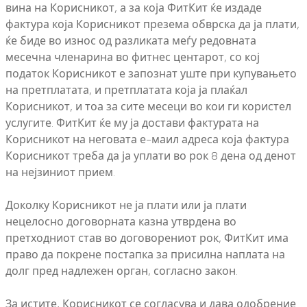
вина на Корисникот, а за која ФитКит ќе издаде
фактура која Корисникот презема обврска да ја плати,
ќе биде во износ од разликата меѓу редовната
месечна членарина во фитнес центарот, со кој
податок Корисникот е запознат уште при купувањето
на претплатата, и претплатата која ја плаќал
Корисникот, и тоа за сите месеци во кои ги користел
услугите. ФитКит ќе му ја достави фактурата на
Корисникот на неговата е-маил адреса која фактура
Корисникот треба да ја уплати во рок 8 дена од денот
на нејзиниот прием.
Доколку Корисникот не ја плати или ја плати
нецелосно договорната казна утврдена во
претходниот став во договорениот рок, ФитКит има
право да покрене постапка за присилна наплата на
долг пред надлежен орган, согласно закон.
За истите, Корисникот се согласува и дава одобрение