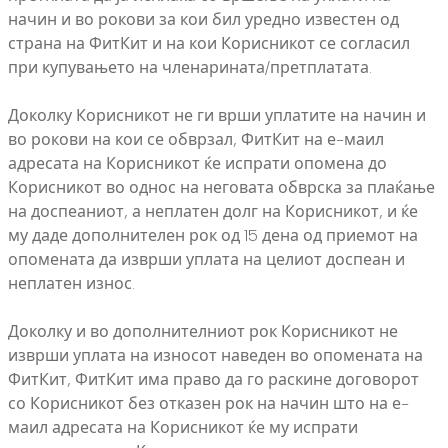
начин и во рокови за кои бил уредно известен од
страна на ФитКит и на кои Корисникот се согласил
при купувањето на членарината/претплатата.
Доколку Корисникот не ги врши уплатите на начин и
во рокови на кои се обврзал, ФитКит на е-маил
адресата на Корисникот ќе испрати опомена до
Корисникот во однос на неговата обврска за плаќање
на доспеаниот, а неплатен долг на Корисникот, и ќе
му даде дополнителен рок од 15 дена од приемот на
опомената да изврши уплата на целиот доспеан и
неплатен износ.
Доколку и во дополнителниот рок Корисникот не
изврши уплата на износот наведен во опомената на
ФитКит, ФитКит има право да го раскине договорот
со Корисникот без отказен рок на начин што на е-
маил адресата на Корисникот ќе му испрати