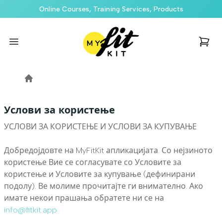
Online Courses, Training Services, Products
MyFitkit Online Store
Open menu
items i
Home
Услови за користење
УСЛОВИ ЗА КОРИСТЕЊЕ И УСЛОВИ ЗА КУПУВАЊЕ
Добредојдовте на MyFitKit апликацијата. Со нејзиното
користење Вие се согласувате со Условите за
користење и Условите за купување (дефинирани
подолу). Ве молиме прочитајте ги внимателно. Ако
имате некои прашања обратете ни се на
info@fitkit.app