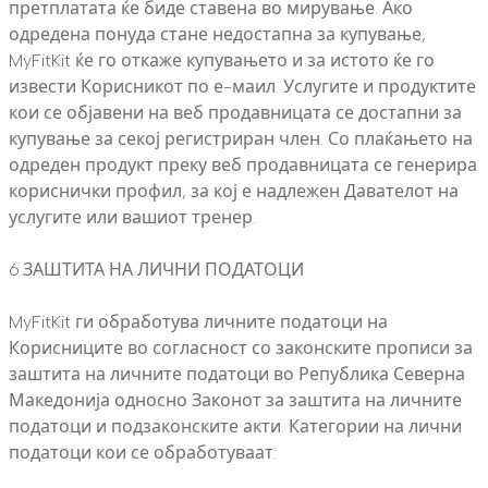
претплатата ќе биде ставена во мирување. Ако
одредена понуда стане недостапна за купување,
MyFitKit ќе го откаже купувањето и за истото ќе го
извести Корисникот по е-маил. Услугите и продуктите
кои се објавени на веб продавницата се достапни за
купување за секој регистриран член. Со плаќањето на
одреден продукт преку веб продавницата се генерира
кориснички профил, за кој е надлежен Давателот на
услугите или вашиот тренер.
6.ЗАШТИТА НА ЛИЧНИ ПОДАТОЦИ
MyFitKit ги обработува личните податоци на
Корисниците во согласност со законските прописи за
заштита на личните податоци во Република Северна
Македонија односно Законот за заштита на личните
податоци и подзаконските акти. Категории на лични
податоци кои се обработуваат: