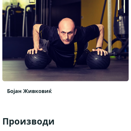
Бојан Живковиќ
Производи