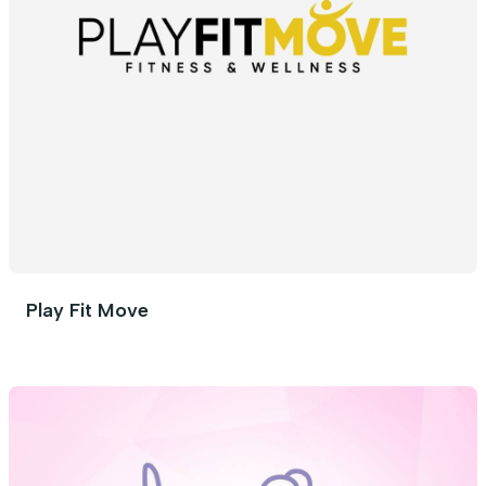
Play Fit Move