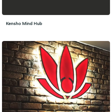
Kensho Mind Hub