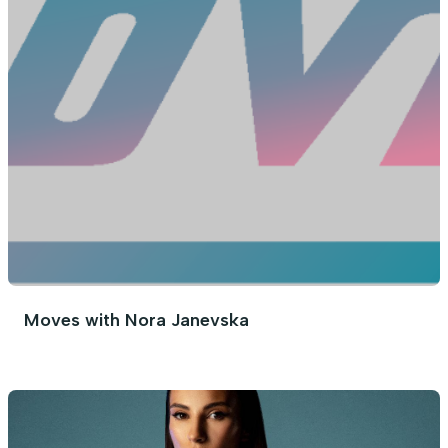
Moves with Nora Janevska