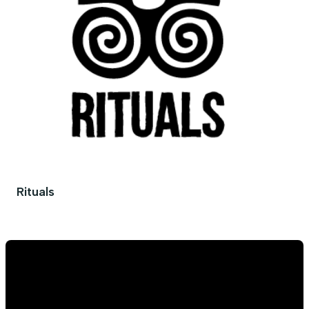
Rituals